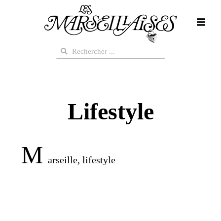
Aller
au
contenu
Rechercher
Rechercher
Lifestyle
M
arseille, lifestyle